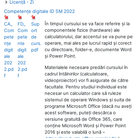
Licență - Zi
Competențe digitale ID SM 2022
În timpul cursului se va face referire și la
CA_
FD_
Sup
componentele fizice (hardware) ale
Com
Com
ort
calculatorului, dar accentul se va pune pe
pete
pete
de
operare, mai ales pe lucrul rapid și corect
nțe
nte
curs.
cu directoare, folder-e, documente Word
digit
digit
pdf
și Power Point.
ale
ale
202
202
Materialele necesare predări cursului în
2.pd
2.pd
cadrul întâlnirilor (calculatoare,
f
f
videoproiector) vor fi asigurate de către
facultate. Pentru studiul individual este
necesar un calculator care să ruleze
sistemul de operare Windows și suita de
programe Microsoft Office (dacă nu aveți
acest software, puteți descărca o
versiune gratuită de Office 365, care
conține Microsoft Word și Power Point
2016 și este valabilă o lună –