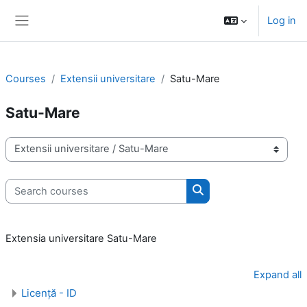
Skip to main content
Log in
Side panel
Courses
Extensii universitare
Satu-Mare
Satu-Mare
Course categories
Search courses
Search courses
Extensia universitare Satu-Mare
Expand all
Licență - ID