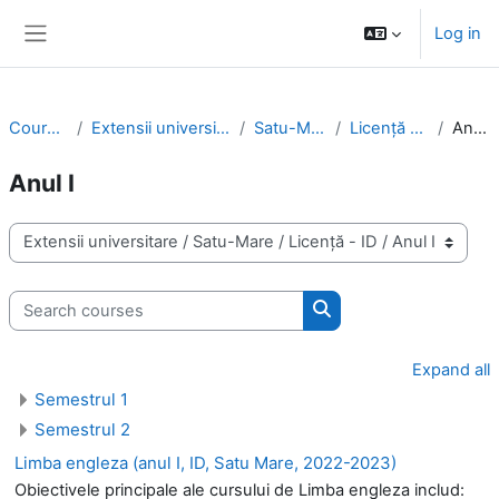
Skip to main content
Log in
Side panel
Courses
Extensii universitare
Satu-Mare
Licență - ID
Anul I
Anul I
Course categories
Search courses
Search courses
Expand all
Semestrul 1
Semestrul 2
Limba engleza (anul I, ID, Satu Mare, 2022-2023)
Obiectivele principale ale cursului de Limba engleza includ: