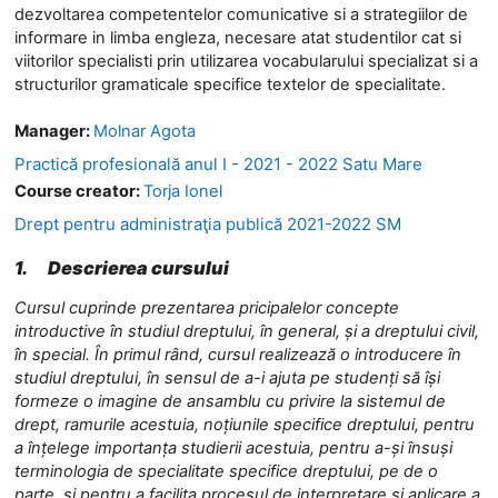
dezvoltarea competentelor comunicative si a strategiilor de
informare in limba engleza, necesare atat studentilor cat si
viitorilor specialisti prin utilizarea vocabularului specializat si a
structurilor gramaticale specifice textelor de specialitate.
Manager:
Molnar Agota
Practică profesională anul I - 2021 - 2022 Satu Mare
Course creator:
Torja Ionel
Drept pentru administraţia publică 2021-2022 SM
1.
Descrierea cursului
Cursul cuprinde prezentarea pricipalelor concepte
introductive în studiul dreptului, în general, și a dreptului civil,
în special. În primul rând, cursul realizează o introducere în
studiul dreptului, în sensul de a-i ajuta pe studenți să își
formeze o imagine de ansamblu cu privire la sistemul de
drept, ramurile acestuia, noțiunile specifice dreptului, pentru
a înțelege importanța studierii acestuia, pentru a-și însuși
terminologia de specialitate specifice dreptului, pe de o
parte, și pentru a facilita procesul de interpretare și aplicare a