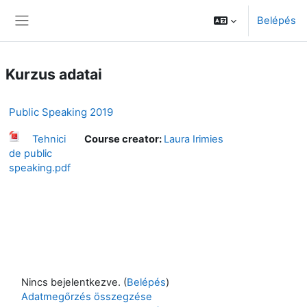
Tovább a fő tartalomhoz
Belépés
Oldalpanel
Kurzus adatai
Public Speaking 2019
Tehnici
Course creator:
Laura Irimies
de public
speaking.pdf
Nincs bejelentkezve. (
Belépés
)
Adatmegőrzés összegzése