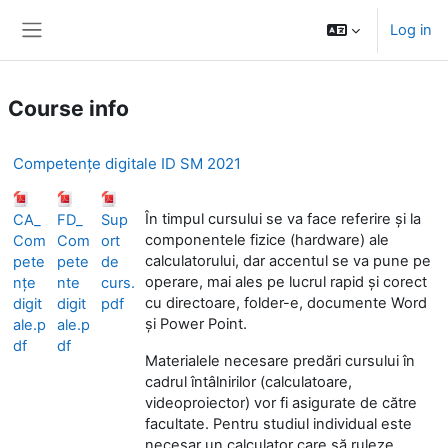
Skip to main content
Log in
Side panel
Course info
Competențe digitale ID SM 2021
În timpul cursului se va face referire și la
CA_
FD_
Sup
componentele fizice (hardware) ale
Com
Com
ort
calculatorului, dar accentul se va pune pe
pete
pete
de
operare, mai ales pe lucrul rapid și corect
nțe
nte
curs.
cu directoare, folder-e, documente Word
digit
digit
pdf
și Power Point.
ale.p
ale.p
df
df
Materialele necesare predări cursului în
cadrul întâlnirilor (calculatoare,
videoproiector) vor fi asigurate de către
facultate. Pentru studiul individual este
necesar un calculator care să ruleze