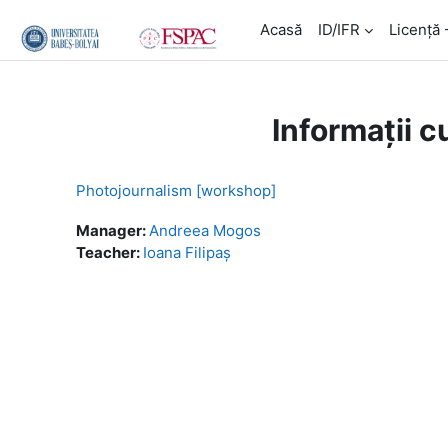
Salt la conţinutul principal
Acasă
ID/IFR
Licență 
Informații c
Photojournalism [workshop]
Manager:
Andreea Mogos
Teacher:
Ioana Filipaș