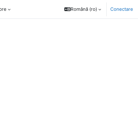
ore
Română ‎(ro)‎
Conectare