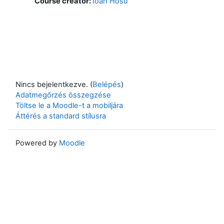
Course creator:
Ioan Hosu
Nincs bejelentkezve. (
Belépés
)
Adatmegőrzés összegzése
Töltse le a Moodle-t a mobiljára
Áttérés a standard stílusra
Powered by
Moodle