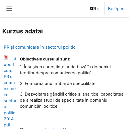
Tovább a fő tartalomhoz
Belépés
Oldalpanel
Kurzus adatai
PR și comunicare în sectorul politic
S
Obiectivele cursului sunt:
uport
1. Însușirea cunoștințelor de bază în domeniul
curs
teoriilor despre comunicarea politică
PR si
comu
2. Formarea unui limbaj de specialitate
nicare
3. Dezvoltarea gândirii critice și analitice, capacitatea
in
de a realiza studii de specialitate în domeniul
sector
comunicării politice
ul
politic
2014.
pdf