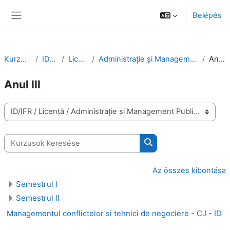
Tovább a fő tartalomhoz
Belépés
Oldalpanel
Kurzusok
ID/IFR
Licență
Administrație și Management Public
Anul lll
Anul lll
Kurzuskategóriák
Kurzusok keresése
Kurzusok keresése
Az összes kibontása
Semestrul l
Semestrul ll
Managementul conflictelor si tehnici de negociere - CJ - ID