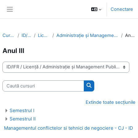
Salt la conţinutul principal
Conectare
Panou lateral
Cursuri
ID/IFR
Licență
Administrație și Management Public
Anul lll
Anul lll
Categorii curs
Caută cursuri
Caută cursuri
Extinde toate secțiunile
Semestrul l
Semestrul ll
Managementul conflictelor si tehnici de negociere - CJ - ID