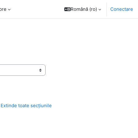
ore
Română ‎(ro)‎
Conectare
Extinde toate secțiunile