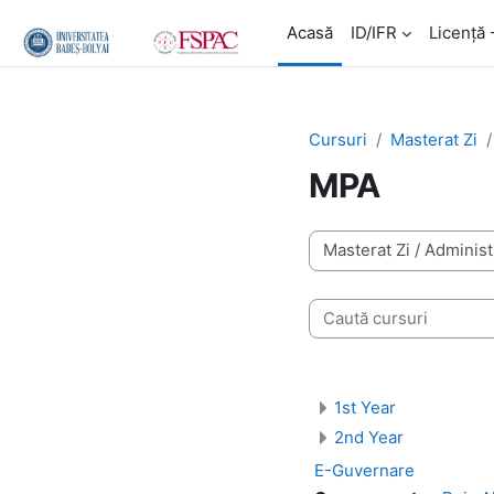
Salt la conţinutul principal
Acasă
ID/IFR
Licență 
Cursuri
Masterat Zi
MPA
Categorii curs
Caută cursuri
1st Year
2nd Year
E-Guvernare