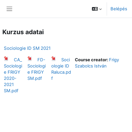
Tovább a fő tartalomhoz
Belépés
Oldalpanel
Kurzus adatai
Sociologie ID SM 2021
CA_
FD-
Soci
Course creator:
Frigy
Sociologi
Sociologi
ologie ID
Szabolcs István
e FRIGY
e FRIGY
Raluca.pd
2020-
SM.pdf
f
2021
SM.pdf