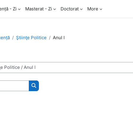
ență - Zi
Masterat - Zi
Doctorat
More
cență
Ştiinţe Politice
Anul l
Kurzusok keresése