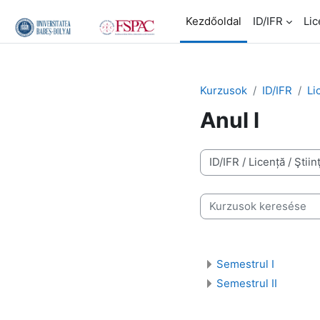
Tovább a fő tartalomhoz
Kezdőoldal
ID/IFR
Lic
Kurzusok
ID/IFR
Li
Anul l
Kurzuskategóriák
Kurzusok keresése
Semestrul I
Semestrul II