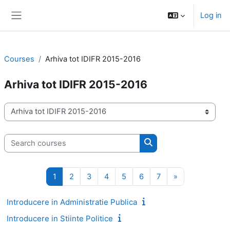
Skip to main content
Log in
Side panel
Courses
Arhiva tot IDIFR 2015-2016
Arhiva tot IDIFR 2015-2016
Course categories
Search courses
Search courses
Page 1
Page 2
Page 3
Page 4
Page 5
Page 6
Page 7
Next page
1
2
3
4
5
6
7
»
Introducere in Administratie Publica
Introducere in Stiinte Politice