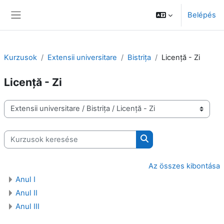
Tovább a fő tartalomhoz
Belépés
Oldalpanel
Kurzusok
Extensii universitare
Bistrița
Licență - Zi
Licență - Zi
Kurzuskategóriák
Kurzusok keresése
Kurzusok keresése
Az összes kibontása
Anul I
Anul II
Anul III